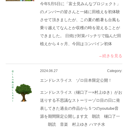
今年5月5日に「富士見みんなプロジェクト」
のメンバーの皆さんと一緒に田植えを初体験
させて頂きましたが、この夏の酷暑も台風も
乗り越えてなんとか収穫の時を迎えることが
できました。 日焼け対策バッチリで臨んだ田
植えから４ヶ月、今回はコンバイン初体
→続きを見る
2024.06.27
Category:
エンドレスライス ゾロ目本限定公開！
エンドレスライス（樋口了一×村上ゆき）がお
送りする不思議なストーリーゾロ目の日に発
表してきた過去の作品から５つのyoutube音
源を期間限定公開します文 朗読 樋口了一
朗読 音楽 村上ゆき ハマチ水